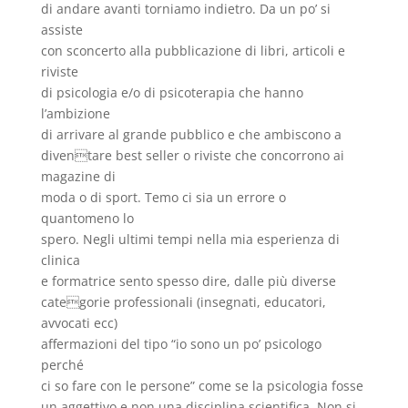
di andare avanti torniamo indietro. Da un po’ si
assiste
con sconcerto alla pubblicazione di libri, articoli e
riviste
di psicologia e/o di psicoterapia che hanno
l’ambizione
di arrivare al grande pubblico e che ambiscono a
diventare best seller o riviste che concorrono ai
magazine di
moda o di sport. Temo ci sia un errore o
quantomeno lo
spero. Negli ultimi tempi nella mia esperienza di
clinica
e formatrice sento spesso dire, dalle più diverse
categorie professionali (insegnati, educatori,
avvocati ecc)
affermazioni del tipo “io sono un po’ psicologo
perché
ci so fare con le persone” come se la psicologia fosse
un aggettivo e non una disciplina scientifica. Non si